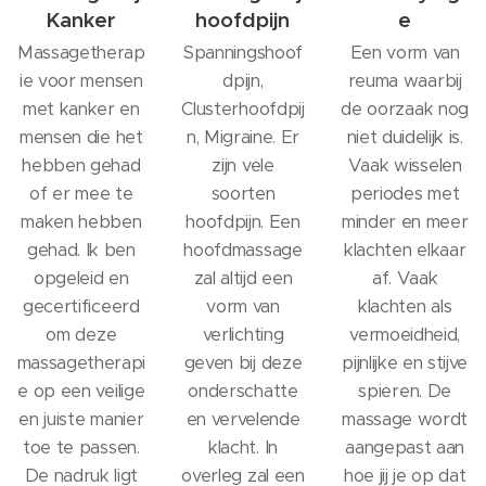
Kanker
hoofdpijn
e
Massagetherap
Spanningshoof
Een vorm van
ie voor mensen
dpijn,
reuma waarbij
met kanker en
Clusterhoofdpij
de oorzaak nog
mensen die het
n, Migraine. Er
niet duidelijk is.
hebben gehad
zijn vele
Vaak wisselen
of er mee te
soorten
periodes met
maken hebben
hoofdpijn. Een
minder en meer
gehad. Ik ben
hoofdmassage
klachten elkaar
opgeleid en
zal altijd een
af. Vaak
gecertificeerd
vorm van
klachten als
om deze
verlichting
vermoeidheid,
massagetherapi
geven bij deze
pijnlijke en stijve
e op een veilige
onderschatte
spieren. De
en juiste manier
en vervelende
massage wordt
toe te passen.
klacht. In
aangepast aan
De nadruk ligt
overleg zal een
hoe jij je op dat