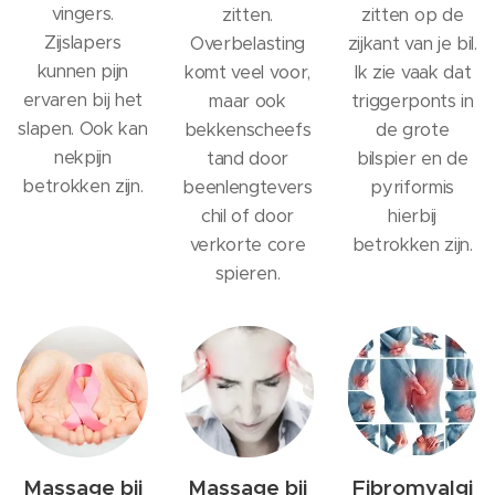
vingers.
zitten.
zitten op de
Zijslapers
Overbelasting
zijkant van je bil.
kunnen pijn
komt veel voor,
Ik zie vaak dat
ervaren bij het
maar ook
triggerponts in
slapen. Ook kan
bekkenscheefs
de grote
nekpijn
tand door
bilspier en de
betrokken zijn.
beenlengtevers
pyriformis
chil of door
hierbij
verkorte core
betrokken zijn.
spieren.
Massage bij
Massage bij
Fibromyalgi