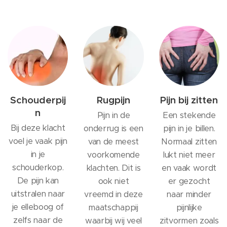
Schouderpij
Rugpijn
Pijn bij zitten
n
Pijn in de
Een stekende
Bij deze klacht
onderrug is een
pijn in je billen.
voel je vaak pijn
van de meest
Normaal zitten
in je
voorkomende
lukt niet meer
schouderkop.
klachten. Dit is
en vaak wordt
De pijn kan
ook niet
er gezocht
uitstralen naar
vreemd in deze
naar minder
je elleboog of
maatschappij
pijnlijke
zelfs naar de
waarbij wij veel
zitvormen zoals